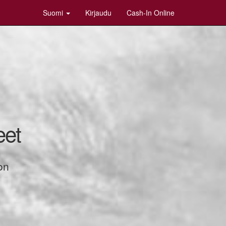
Suomi
Kirjaudu
Cash-In Online
eet
on